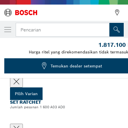
VARIAN PILIHAN ANDA
Set Ratchet 1/4" + 1/2", 80 buah
Pencarian
1 600 A03 AD0
1.817.100
...
Set Ratchet 1/4" + 1/2", 80 buah
Harga ritel yang direkomendasikan tidak termasu
Temukan dealer setempat
Pilih varian Anda
Pilih Varian
SET RATCHET
Jumlah pesanan 1 600 A03 AD0