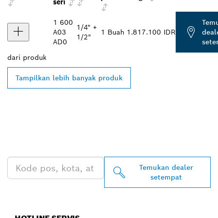
seri
1 600
Tem
1/4" +
A03
1 Buah
1.817.100 IDR
deal
1/2"
AD0
sete
dari
produk
Tampilkan lebih banyak produk
TEMUKAN DEALER
BOSCH PROFESSIONAL DI
DEKAT ANDA
Temukan dealer
setempat