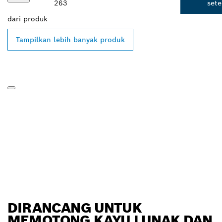
263
set
dari
produk
Tampilkan lebih banyak produk
DIRANCANG UNTUK
MEMOTONG KAYU LUNAK DAN