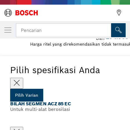
VARIAN PILIHAN ANDA
Bilah Segmen ACZ 85 EC
Pencarian
274.900
Dari
Harga ritel yang direkomendasikan tidak termas
...
Bilah Segmen ACZ 85 EC
Pilih spesifikasi Anda
Pilih Varian
BILAH SEGMEN ACZ 85 EC
Untuk multi-alat berosilasi