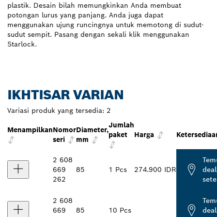
plastik. Desain bilah memungkinkan Anda membuat
potongan lurus yang panjang. Anda juga dapat
menggunakan ujung runcingnya untuk memotong di sudut-
sudut sempit. Pasang dengan sekali klik menggunakan
Starlock.
IKHTISAR VARIAN
Variasi produk yang tersedia:
2
Jumlah
Menampilkan
Nomor
Diameter,
paket
Harga
Ketersediaa
seri
mm
2 608
Tem
669
85
1 Pcs
274.900 IDR
deal
262
set
2 608
Tem
669
85
10 Pcs
deal