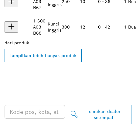
A03
250
10
0 - 36
1 Bu
Inggris
B67
1 600
Kunci
A03
300
12
0 - 42
1 Bu
Inggris
B68
dari
produk
Tampilkan lebih banyak produk
TEMUKAN DEALER
BOSCH PROFESSIONAL DI
DEKAT ANDA
Temukan dealer
setempat