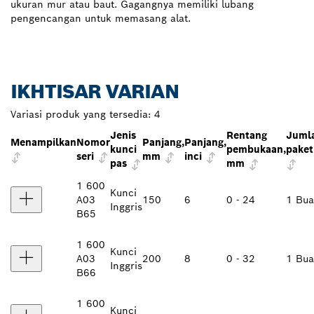
ukuran mur atau baut. Gagangnya memiliki lubang
pengencangan untuk memasang alat.
IKHTISAR VARIAN
Variasi produk yang tersedia:
4
Jenis
Rentang
Juml
Menampilkan
Nomor
Panjang,
Panjang,
kunci
pembukaan,
paket
seri
mm
inci
pas
mm
1 600
Kunci
A03
150
6
0 - 24
1 Bu
Inggris
B65
1 600
Kunci
A03
200
8
0 - 32
1 Bu
Inggris
B66
1 600
Kunci