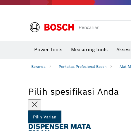
Gerinda sudut & pekerjaan logam
Sistem mobilitas Bosch
Pencarian
Power Tools
Measuring tools
Akseso
Beranda
Perkakas Profesional Bosch
Alat M
Pilih spesifikasi Anda
Pilih Varian
DISPENSER MATA