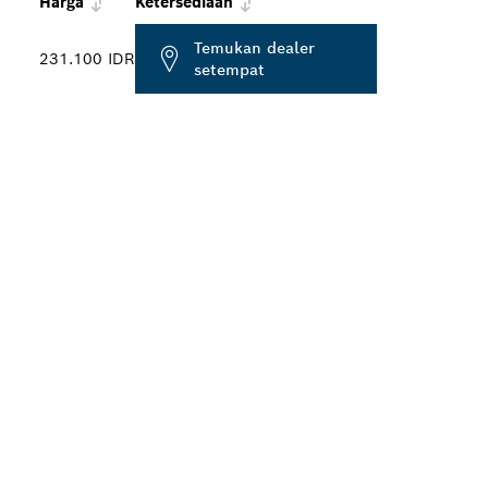
Harga
Ketersediaan
Temukan dealer
231.100 IDR
setempat