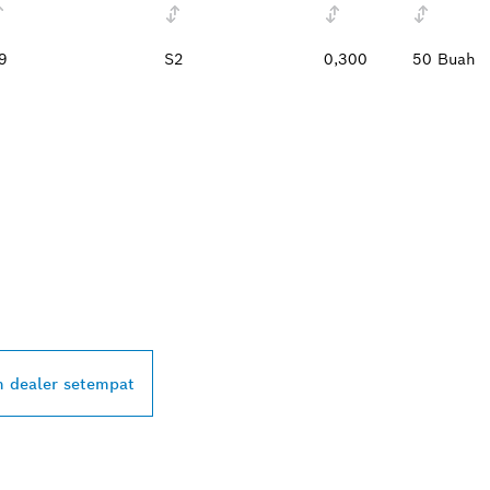
9
S2
0,300
50 Buah
ALER BOSCH
L DI DEKAT ANDA
 dealer setempat