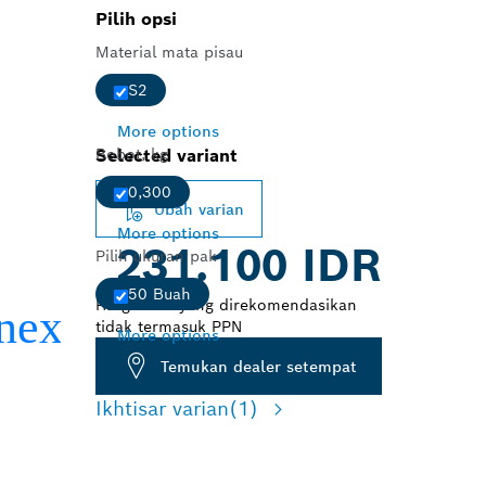
Pilih opsi
Material mata pisau
S2
More options
Bobot, kg
Selected variant
0,300
Ubah varian
More options
231.100 IDR
Pilih ukuran pak
50 Buah
Harga ritel yang direkomendasikan
tidak termasuk PPN
More options
Temukan dealer setempat
Ikhtisar varian
(1)