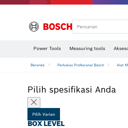
Gerinda sudut & pekerjaan logam
Sistem mobilitas Bosch
Pencarian
Power Tools
Measuring tools
Akseso
Beranda
Perkakas Profesional Bosch
Alat M
Pilih spesifikasi Anda
Pilih Varian
BOX LEVEL