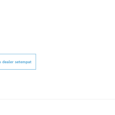
ALER BOSCH
L DI DEKAT ANDA
 dealer setempat