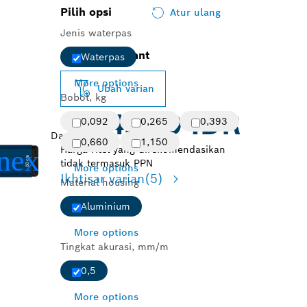
Pilih opsi
Atur ulang
Jenis waterpas
Selected variant
Waterpas
More options
Ubah varian
Bobot, kg
124.800 IDR
0,092
0,265
0,393
Dari
0,660
1,150
Harga ritel yang direkomendasikan
tidak termasuk PPN
More options
Ikhtisar varian
(5)
Material housing
Aluminium
More options
Tingkat akurasi, mm/m
0,5
More options