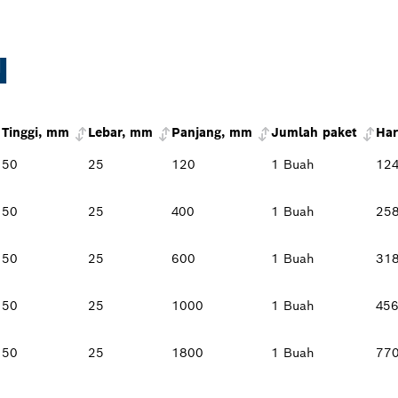
N
Tinggi, mm
Lebar, mm
Panjang, mm
Jumlah paket
Har
50
25
120
1 Buah
124
50
25
400
1 Buah
258
50
25
600
1 Buah
318
50
25
1000
1 Buah
456
50
25
1800
1 Buah
770