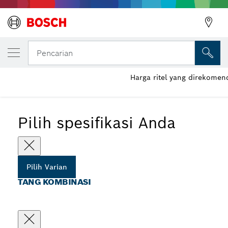
VARIAN PILIHAN ANDA
Tang kombinasi
Pencarian
Harga ritel yang direkomen
...
Gagang Non-slip Celup Kombinasi
Pilih spesifikasi Anda
Pilih Varian
TANG KOMBINASI