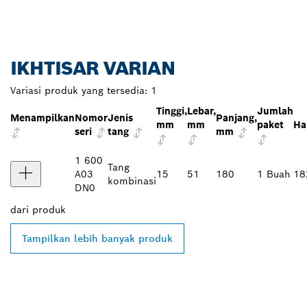
IKHTISAR VARIAN
Variasi produk yang tersedia:
1
Tinggi,
Lebar,
Jumlah
Menampilkan
Nomor
Jenis
Panjang,
mm
mm
paket
Ha
seri
tang
mm
1 600
Tang
A03
15
51
180
1 Buah
18
kombinasi
DN0
dari
produk
Tampilkan lebih banyak produk
TEMUKAN DEALER