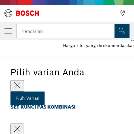
VARIAN PILIHAN ANDA
Set Kunci Pas Kombinasi
Pencarian
D
Harga ritel yang direkomendasika
...
Set Kunci Pas Kombinasi
Pilih varian Anda
Pilih Varian
SET KUNCI PAS KOMBINASI