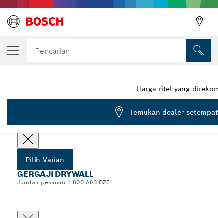
VARIAN PILIHAN ANDA
Gergaji Drywall 150 mm/6", 8 TPI
Pencarian
1 600 A03 BZ5
...
Gergaji Drywall
Harga ritel yang direk
Temukan dealer setempat
Pilih spesifikasi Anda
Pilih Varian
GERGAJI DRYWALL
Jumlah pesanan 1 600 A03 BZ5