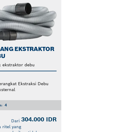
LANG EKSTRAKTOR
BU
 ekstraktor debu
erangkat Ekstraksi Debu
ksternal
n:
4
304.000 IDR
Dari
 ritel yang