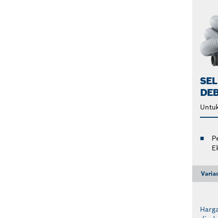
SE
DE
Untuk
P
E
Varia
Harga