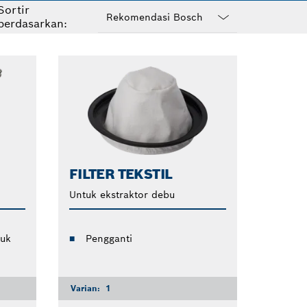
Sortir
sehingga
berdasarkan:
Dropdown
closed
FILTER TEKSTIL
Untuk ekstraktor debu
tuk
Pengganti
Varian:
1