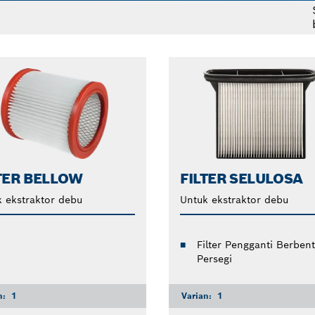
vakum Bosch memiliki tingkat ekstraksi debu hingga 99%, 
dan efisien.
TER BELLOW
FILTER SELULOSA
 ekstraktor debu
Untuk ekstraktor debu
Filter Pengganti Berben
Persegi
n:
1
Varian:
1