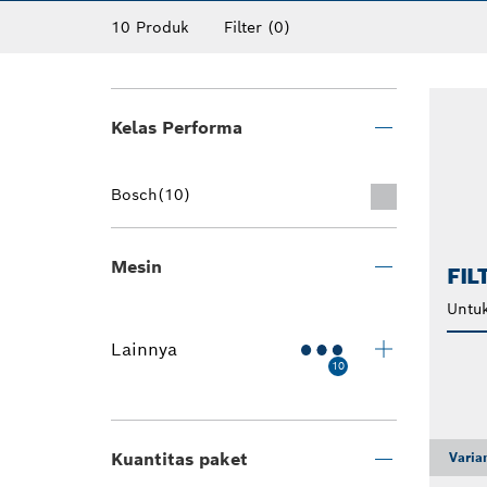
polietilen, kertas, dan bulu domba. Filter 
10 Produk
Filter
(0)
memberikan Anda pembersihan menyeluruh 
Kelas Performa
Bosch
(10)
Mesin
FIL
Untuk
Lainnya
10
Kuantitas paket
Varia