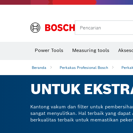
Gerinda sudut & pekerjaan logam
Sistem mobilitas Bosch
Pencarian
Power Tools
Measuring tools
Akseso
Beranda
Perkakas Profesional Bosch
Perka
UNTUK EKSTR
Kantong vakum dan filter untuk pembersiha
sangat menyulitkan. Hal terbaik yang dapa
berkualitas terbaik untuk memastikan peker
Berbagai kantong dan filter ekstraksi deb
menjadikannya ideal untuk aplikasi basah d