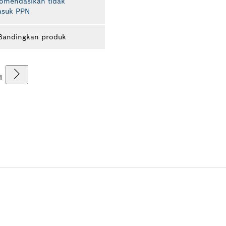
komendasikan tidak
asuk PPN
Bandingkan produk
1