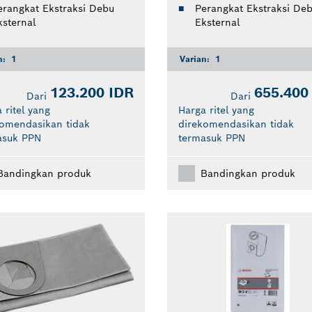
erangkat Ekstraksi Debu
Perangkat Ekstraksi De
ksternal
Eksternal
n:
1
Varian:
1
123.200 IDR
655.400
Dari
Dari
 ritel yang
Harga ritel yang
komendasikan tidak
direkomendasikan tidak
asuk PPN
termasuk PPN
Bandingkan produk
Bandingkan produk