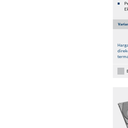
P
E
Varia
Harga
dire
term