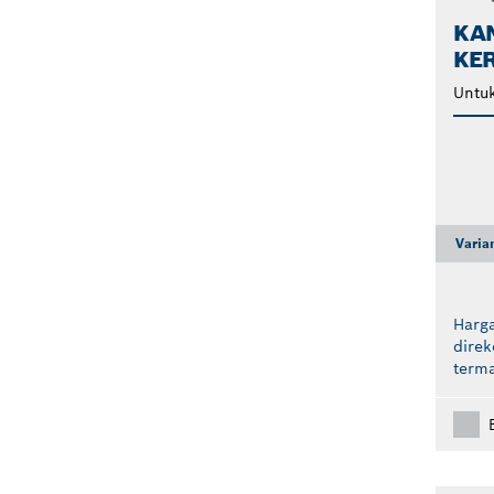
KAN
KE
Untuk
Varia
Harga
dire
term