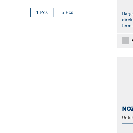
1 Pcs
5 Pcs
Harga
dire
term
NO
Untuk