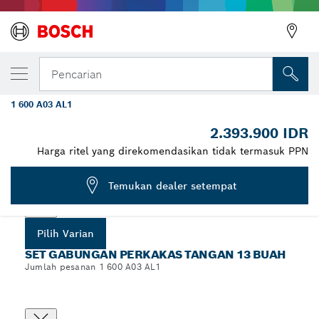
VARIAN PILIHAN ANDA
Set Perkakas Tangan Campuran, 134
Pencarian
buah
1 600 A03 AL1
...
Set Perkakas Tangan Gabungan, 134 buah
2.393.900 IDR
Harga ritel yang direkomendasikan tidak termasuk PPN
Pilih varian Anda
Temukan dealer setempat
Pilih Varian
SET GABUNGAN PERKAKAS TANGAN 13 BUAH
Jumlah pesanan 1 600 A03 AL1