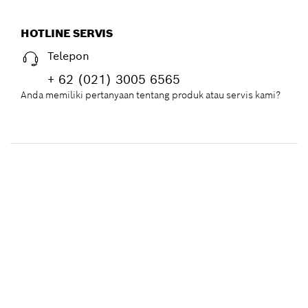
HOTLINE SERVIS
Telepon
+ 62 (021) 3005 6565
Anda memiliki pertanyaan tentang produk atau servis kami?
Perkakas Listrik
Alat pengukuran
Aksesori
Inovasi Lanjutan