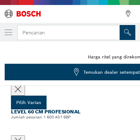
VARIAN PILIHAN ANDA
Waterpas 60 cm
Pencarian
1 600 A01 6BP
...
Level 60 cm Profesional
Harga ritel yang direk
Temukan dealer setempat
Pilih spesifikasi Anda
Pilih Varian
LEVEL 60 CM PROFESIONAL
Jumlah pesanan 1 600 A01 6BP