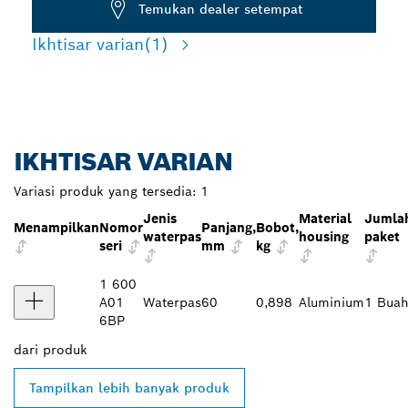
Temukan dealer setempat
Ikhtisar varian
(1)
IKHTISAR VARIAN
Variasi produk yang tersedia:
1
Jenis
Material
Jumla
Menampilkan
Nomor
Panjang,
Bobot,
waterpas
housing
paket
seri
mm
kg
1 600
A01
Waterpas
60
0,898
Aluminium
1 Bua
6BP
dari
produk
Tampilkan lebih banyak produk