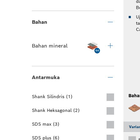
d
B
U
Bahan
t
C
Bahan mineral
44
Antarmuka
Baha
Shank Silindris (1)
Shank Heksagonal (2)
SDS max (3)
Varia
SDS plus (6)