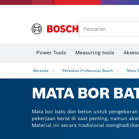
Gerinda sudut & pekerjaan logam
Sistem mobilitas Bosch
Pencarian
Power Tools
Measuring tools
Akseso
Beranda
Perkakas Profesional Bosch
Mata 
MATA BOR BA
Mata bor batu dan beton untuk pengebora
pekerjaan berat di saat penting, namun akan
Material ini secara tradisional menghadirk
pemasangan dan pemasangan. Mata bor Bosc
yang kuat, memastikan mata bor tersebut 