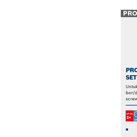
PR
PRO
SET
Untuk
bor/d
screw