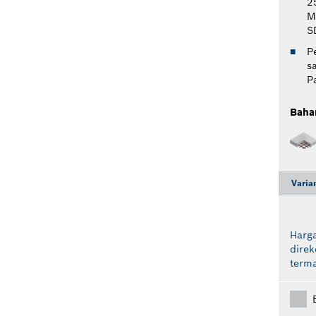
2
M
S
P
s
P
Baha
Varia
Harga
dire
term