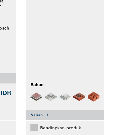
da
T
Bosch
Bahan
 IDR
Varian:
1
Bandingkan produk