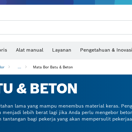
Benchtop tool & bench
Produk dan layanan yang terhubung
Bor & bor impact & obeng
Situs konstruksi interaktif
Mata Gergaji & Hole Saw
Cakram Ampelas, Sabuk Ampelas, & Kerta
ris
Alat manual
Layanan
Pengetahuan & Inovas
Pengukur sudut dan inclinom
Bor
...
Mata Bor Batu & Beton
TU & BETON
n tahan lama yang mampu menembus material keras. Pe
 menjadi lebih berat lagi jika Anda perlu mengebor beto
an tantangan bagi pekerja yang akan mempersulit pekerja
h untuk pertukangan batu dan beton dilengkapi dengan
tetap utuh bahkan setelah digunakan dalam waktu lama 