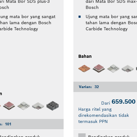
ari Mata Bor SDS plus-3
dari Mata Bor SDS max-
osch
Bosch
jung mata bor yang sangat
Ujung mata bor yang sa
ahan lama dengan Bosch
tahan lama dengan Bos
arbide Technology
Carbide Technology
Bahan
Varian:
32
n
659.500
Dari
Harga ritel yang
direkomendasikan tidak
termasuk PPN
n:
101