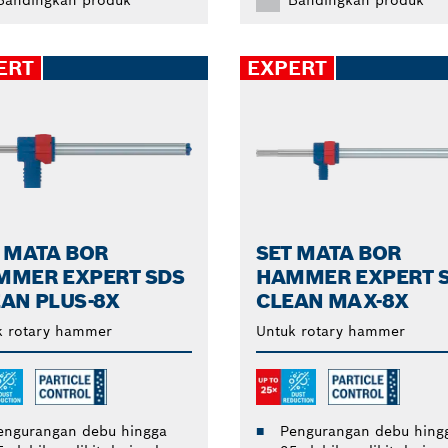
Bandingkan produk
Bandingkan produk
ERT
EXPERT
 MATA BOR
SET MATA BOR
MMER EXPERT SDS
HAMMER EXPERT 
AN PLUS-8X
CLEAN MAX-8X
k rotary hammer
Untuk rotary hammer
engurangan debu hingga
Pengurangan debu hing