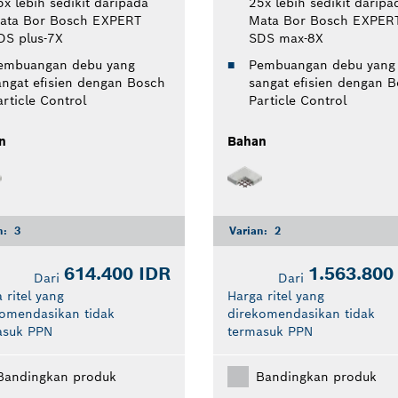
5x lebih sedikit daripada
25x lebih sedikit daripa
ata Bor Bosch EXPERT
Mata Bor Bosch EXPER
DS plus-7X
SDS max-8X
embuangan debu yang
Pembuangan debu yang
angat efisien dengan Bosch
sangat efisien dengan 
article Control
Particle Control
n
Bahan
n:
3
Varian:
2
614.400 IDR
1.563.800
Dari
Dari
 ritel yang
Harga ritel yang
komendasikan tidak
direkomendasikan tidak
asuk PPN
termasuk PPN
Bandingkan produk
Bandingkan produk