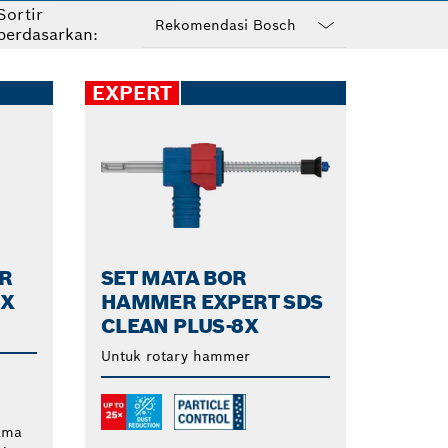
Sortir
an untuk mengebor
berdasarkan:
eboran berkali-kali
Dropdown
closed
EXPERT
R
SET MATA BOR
8X
HAMMER EXPERT SDS
CLEAN PLUS-8X
Untuk rotary hammer
ama