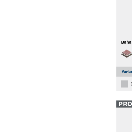
Baha
Varia
PR