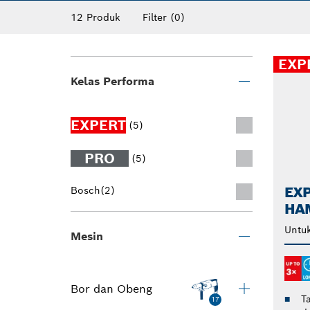
yang keras. Gunakan set mata bor batu SD
12 Produk
Filter
(0)
lubang yang presisi ke berbagai dimensi da
dengan rangkaian mata bor EXPERT kami.
EXP
Kelas Performa
EXPERT
(5)
PRO
(5)
EXP
Bosch
(2)
HAM
Untu
Mesin
Bor dan Obeng
T
17