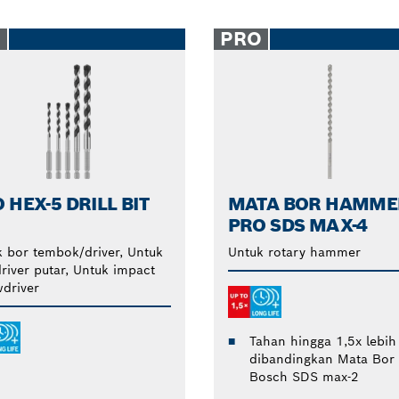
O
PRO
 HEX-5 DRILL BIT
MATA BOR HAMME
PRO SDS MAX-4
 bor tembok/driver, Untuk
Untuk rotary hammer
river putar, Untuk impact
driver
Tahan hingga 1,5x lebih
dibandingkan Mata Bor
Bosch SDS max-2