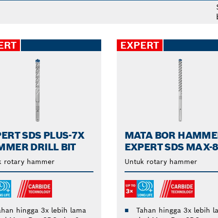
S untuk memastikan Anda memiliki apa yang Anda perluk
n skala. Berikan hasil yang andal untuk memudahkan peng
ERT
EXPERT
ERT SDS PLUS-7X
MATA BOR HAMME
MER DRILL BIT
EXPERT SDS MAX-
k rotary hammer
Untuk rotary hammer
ahan hingga 3x lebih lama
Tahan hingga 3x lebih l