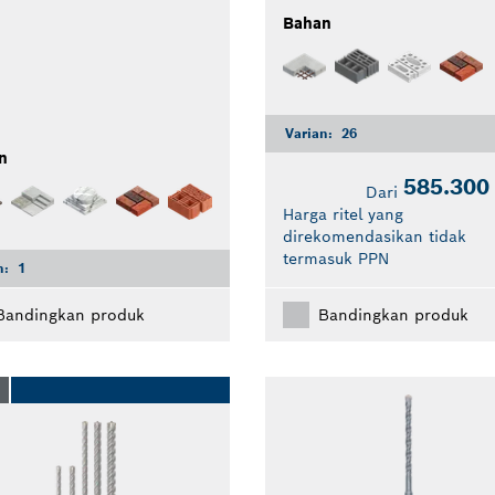
Bahan
Varian:
26
n
585.300
Dari
Harga ritel yang
direkomendasikan tidak
termasuk PPN
n:
1
Bandingkan produk
Bandingkan produk
O