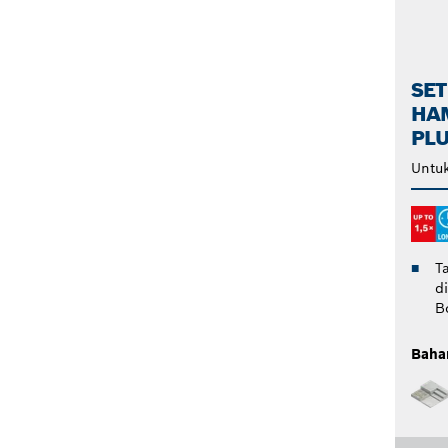
SET
HA
PLU
Untu
T
d
B
Baha