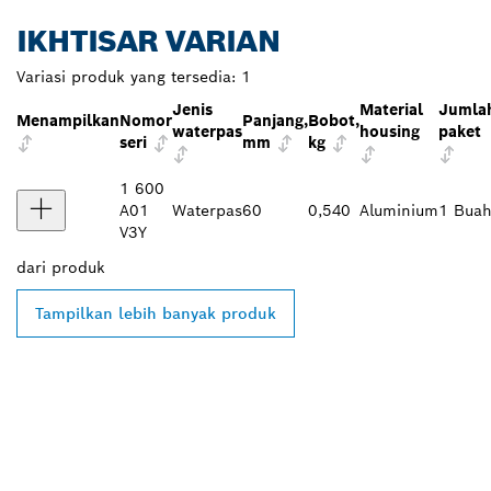
IKHTISAR VARIAN
Variasi produk yang tersedia:
1
Jenis
Material
Jumla
Menampilkan
Nomor
Panjang,
Bobot,
waterpas
housing
paket
seri
mm
kg
1 600
A01
Waterpas
60
0,540
Aluminium
1 Bua
V3Y
dari
produk
Tampilkan lebih banyak produk
TEMUKAN DEALER
BOSCH PROFESSIONAL DI
DEKAT ANDA