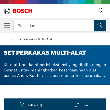
Pencarian
...
Set Perkakas Multi-Alat
SET PERKAKAS MULTI-ALAT
Kit multitool kami berisi ekstensi yang dipilih dengan
cermat untuk meningkatkan keserbagunaan alat
osilasi Anda. Router, scraper, dan cutter merupakan
aksesori yang dipilih secara individual untuk
performa tertentu. Dikemas dalam set multitool 3
hingga 8 buah yang bermanfaat. Set ubin 3 buah
untuk aplikasi ubin dan kamar mandi. Set
pemotongan 5 buah untuk menggergaji kayu dan
Filter
(0)
Sort
logam. Sistem pemasangan untuk penggantian bilah