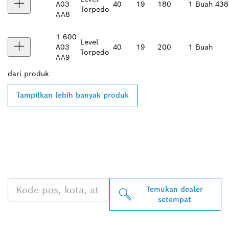
A03
40
19
180
1 Buah
438
Torpedo
AA8
1 600
Level
A03
40
19
200
1 Buah
Torpedo
AA9
dari
produk
Tampilkan lebih banyak produk
TEMUKAN DEALER
BOSCH PROFESSIONAL DI
DEKAT ANDA
Temukan dealer
setempat