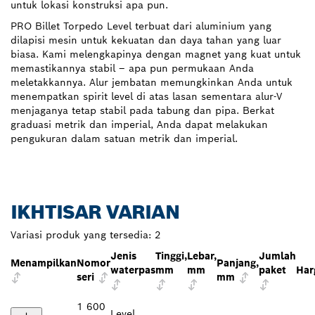
untuk lokasi konstruksi apa pun.
PRO Billet Torpedo Level terbuat dari aluminium yang
dilapisi mesin untuk kekuatan dan daya tahan yang luar
biasa. Kami melengkapinya dengan magnet yang kuat untuk
memastikannya stabil – apa pun permukaan Anda
meletakkannya. Alur jembatan memungkinkan Anda untuk
menempatkan spirit level di atas lasan sementara alur-V
menjaganya tetap stabil pada tabung dan pipa. Berkat
graduasi metrik dan imperial, Anda dapat melakukan
pengukuran dalam satuan metrik dan imperial.
IKHTISAR VARIAN
Variasi produk yang tersedia:
2
Jenis
Tinggi,
Lebar,
Jumlah
Menampilkan
Nomor
Panjang,
waterpas
mm
mm
paket
Har
seri
mm
1 600
Level