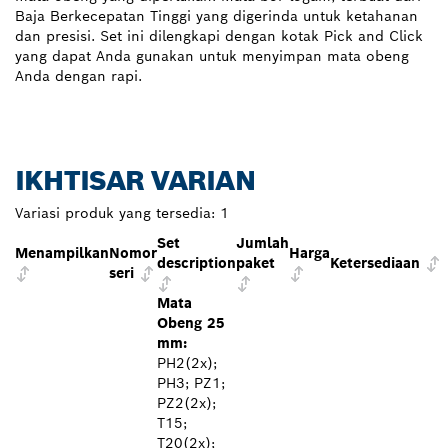
Baja Berkecepatan Tinggi yang digerinda untuk ketahanan
dan presisi. Set ini dilengkapi dengan kotak Pick and Click
yang dapat Anda gunakan untuk menyimpan mata obeng
Anda dengan rapi.
IKHTISAR VARIAN
Variasi produk yang tersedia:
1
Set
Jumlah
Menampilkan
Nomor
Harga
description
paket
Ketersediaan
seri
Mata
Obeng 25
mm:
PH2(2x);
PH3; PZ1;
PZ2(2x);
T15;
T20(2x);