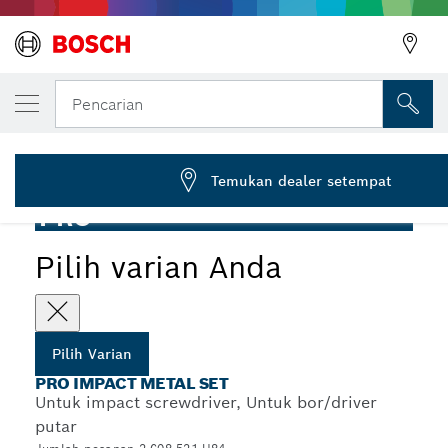
VARIAN PILIHAN ANDA
PRO Impact Metal Set, 20 buah
Pencarian
2 608 521 U84
...
PRO Impact Metal Set, 20 buah
Temukan dealer setempat
PRO
Pilih varian Anda
Pilih Varian
PRO IMPACT METAL SET
Untuk impact screwdriver, Untuk bor/driver
putar