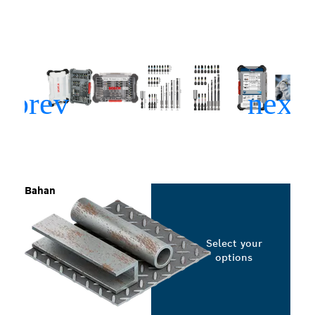
Bahan
Select your
options