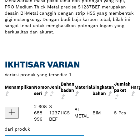
Menawarkan masa pakai lama dan potongan yang rapi,
PRO Medium-Thick Metal precise S1237BEF merupakan
desain Bi-Metal canggih dengan strip HSS yang membentuk
gigi melengkung. Dengan bodi baja karbon tebal, bilah ini
sangat tepat untuk menghasilkan potongan logam yang
berkualitas dan akurat.
IKHTISAR VARIAN
Variasi produk yang tersedia:
1
Bahan
Jumlah
Menampilkan
Nomor
Jenis
Material
Singkatan
Har
badan
paket
seri
bahan
2 608
S
BI-
658
1237
HCS
BIM
5 Pcs
METAL
996
BEF
dari
produk