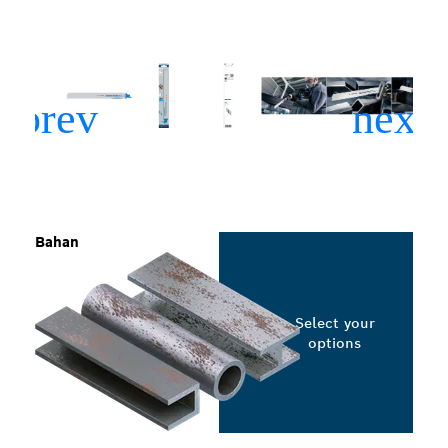
Bahan
Select your
options