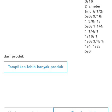
3/16
Diameter
(inci); 1/2;
5/8; 9/16;
1 3/8; 1;
5/8; 1 1/4;
1 1/4; 1
1/16; 1
1/8; 3/4; 1;
1/4; 1/2;
5/8
dari
produk
Tampilkan lebih banyak produk
TEMUKAN DEALER
BOSCH PROFESSIONAL DI
DEKAT ANDA