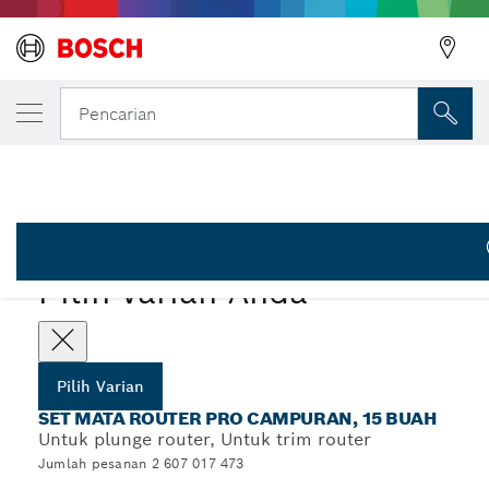
VARIAN PILIHAN ANDA
Set Mata Router PRO Campuran, Shank 1/4
Pencarian
2 607 017 473
...
Set Mata Router PRO Campuran, 15 buah
PRO
Pilih varian Anda
Pilih Varian
SET MATA ROUTER PRO CAMPURAN, 15 BUAH
Untuk plunge router, Untuk trim router
Jumlah pesanan 2 607 017 473