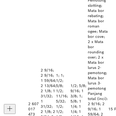
Pemotong
slotting;
Mata bor
rebating;
Mata bor
roman
ogee; Mata
bor cove;
2 x Mata
bor
rounding
over; 2 x
Mata bor
lurus 2-
2 9/16;
pemotong;
2 9/16;
1; 1;
Mata bor
1 59/64;
1/2;
lurus 3-
2 13/64;
5/8;
1/2; 5/8;
pemotong
2 1/8; 1
1/2;
9/16; 1
Panjang
31/32;
11/16;
3/8; 1;
total (inci):
1
5/32;
5/8; 1
2 607
2 9/16; 2
31/32;
1/2;
1/4; 1
017
9/16; 1
15 
2 1/8; 2
1/2;
1/4; 1
473
59/64; 2