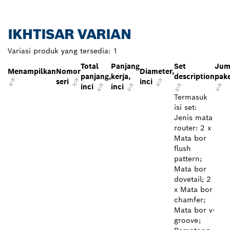
IKHTISAR VARIAN
Variasi produk yang tersedia:
1
Total
Panjang
Set
Jum
Menampilkan
Nomor
Diameter,
panjang,
kerja,
description
pak
seri
inci
inci
inci
Termasuk
isi set:
Jenis mata
router: 2 x
Mata bor
flush
pattern;
Mata bor
dovetail; 2
x Mata bor
chamfer;
Mata bor v-
groove;