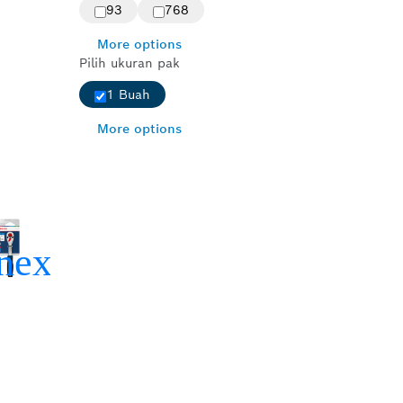
93
768
More options
Pilih ukuran pak
1 Buah
More options