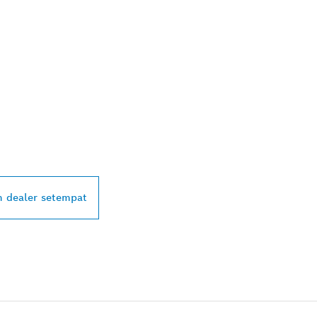
ALER BOSCH
L DI DEKAT ANDA
 dealer setempat