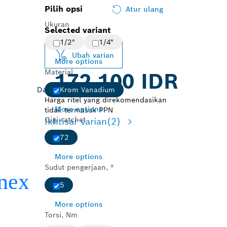
Pilih opsi
Atur ulang
Ukuran
Selected variant
1/2"
1/4"
Ubah varian
More options
Material
172.100 IDR
Dari
Krom Vanadium
Harga ritel yang direkomendasikan
More options
tidak termasuk PPN
Gigi ratchet
Ikhtisar varian
(2)
72
More options
Sudut pengerjaan, °
5
More options
Torsi, Nm