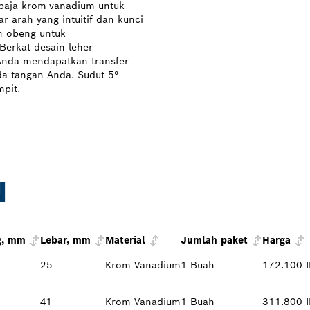
i baja krom-vanadium untuk
 arah yang intuitif dan kunci
h obeng untuk
erkat desain leher
Anda mendapatkan transfer
da tangan Anda. Sudut 5°
pit.
N
g, mm
Lebar, mm
Material
Jumlah paket
Harga
25
Krom Vanadium
1 Buah
172.100 
41
Krom Vanadium
1 Buah
311.800 