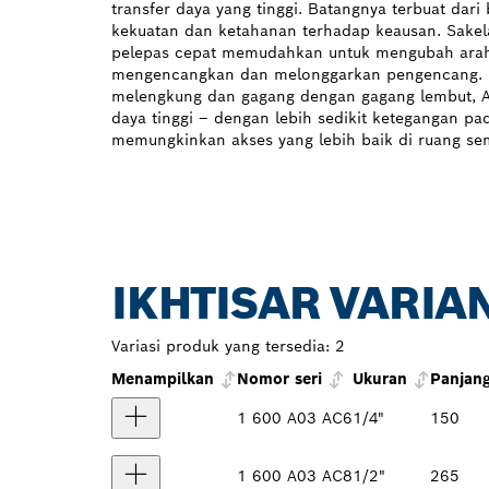
transfer daya yang tinggi. Batangnya terbuat dar
kekuatan dan ketahanan terhadap keausan. Sakelar
pelepas cepat memudahkan untuk mengubah ara
mengencangkan dan melonggarkan pengencang. B
melengkung dan gagang dengan gagang lembut, 
daya tinggi – dengan lebih sedikit ketegangan pa
memungkinkan akses yang lebih baik di ruang sem
IKHTISAR VARIA
Variasi produk yang tersedia:
2
Menampilkan
Nomor seri
Ukuran
Panjan
1 600 A03 AC6
1/4"
150
1 600 A03 AC8
1/2"
265