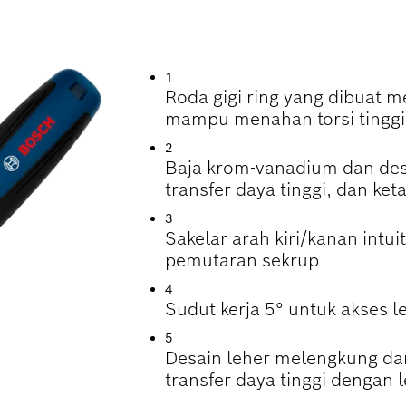
A TINGGI DARI TA
1
Roda gigi ring yang dibuat 
mampu menahan torsi tinggi
2
Baja krom-vanadium dan des
transfer daya tinggi, dan ke
3
Sakelar arah kiri/kanan int
pemutaran sekrup
4
Sudut kerja 5° untuk akses l
5
Desain leher melengkung da
transfer daya tinggi dengan l