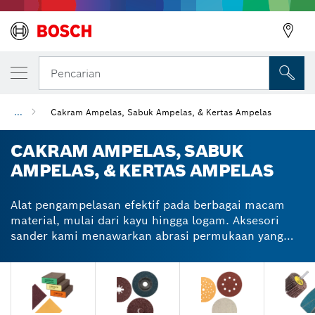
Pencarian
...
Cakram Ampelas, Sabuk Ampelas, & Kertas Ampelas
CAKRAM AMPELAS, SABUK
AMPELAS, & KERTAS AMPELAS
Alat pengampelasan efektif pada berbagai macam
material, mulai dari kayu hingga logam. Aksesori
sander kami menawarkan abrasi permukaan yang
luar biasa atau pembuangan debu yang sangat
efisien bergantung pada tugasnya. Kami mengemas
aksesori sander kami untuk peralatan Anda satu per
satu atau dalam set yang mudah digunakan. Aksesori
untuk alat pengampelasan tangan dapat membantu