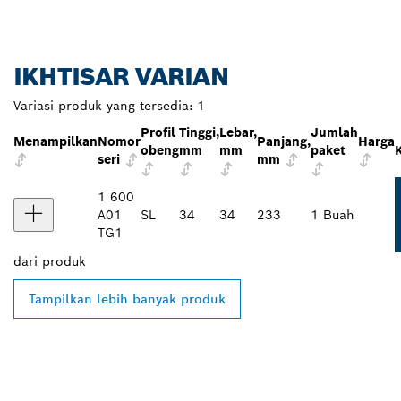
IKHTISAR VARIAN
Variasi produk yang tersedia:
1
Profil
Tinggi,
Lebar,
Jumlah
Menampilkan
Nomor
Panjang,
Harga
obeng
mm
mm
paket
seri
mm
1 600
A01
SL
34
34
233
1 Buah
TG1
dari
produk
Tampilkan lebih banyak produk
TEMUKAN DEALER
BOSCH PROFESSIONAL DI