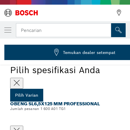
VARIAN PILIHAN ANDA
Obeng, SL6.5x125
Pencarian
1 600 A01 TG1
...
Obeng SL6,5x125 mm Professional
Temukan dealer setempat
Pilih spesifikasi Anda
Pilih Varian
OBENG SL6,5X125 MM PROFESSIONAL
Jumlah pesanan 1 600 A01 TG1