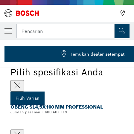
VARIAN PILIHAN ANDA
Obeng, SL4.5x100
Pencarian
1 600 A01 TF9
...
Obeng SL4,5x100 mm Professional
Temukan dealer setempat
Pilih spesifikasi Anda
Pilih Varian
OBENG SL4,5X100 MM PROFESSIONAL
Jumlah pesanan 1 600 A01 TF9