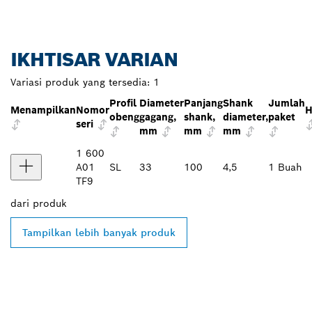
IKHTISAR VARIAN
Variasi produk yang tersedia:
1
Profil
Diameter
Panjang
Shank
Jumlah
Menampilkan
Nomor
H
obeng
gagang,
shank,
diameter,
paket
seri
mm
mm
mm
1 600
A01
SL
33
100
4,5
1 Buah
TF9
dari
produk
Tampilkan lebih banyak produk
TEMUKAN DEALER
BOSCH PROFESSIONAL DI