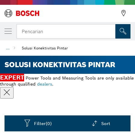
Pencarian
...
Solusi Konektivitas Pintar
SOLUSI KONEKTIVITAS PINTAR
EXPERT
Power Tools and Measuring Tools are only available
through qualified
dealers
.
Filter
(0)
Sort
Dropdown