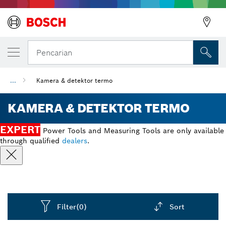
Pencarian
...
Kamera & detektor termo
KAMERA & DETEKTOR TERMO
EXPERT
Power Tools and Measuring Tools are only available
through qualified
dealers
.
Filter
(0)
Sort
Dropdown