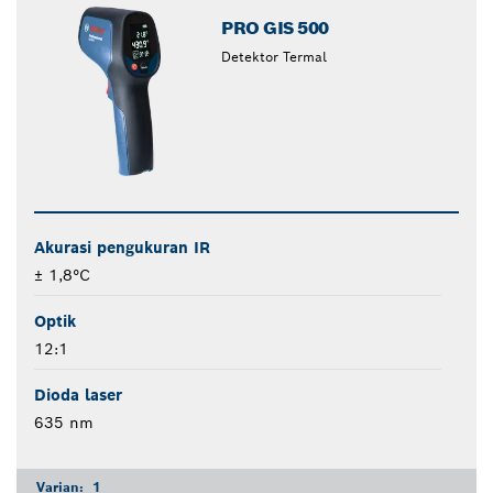
PRO GIS 500
Detektor Termal
Akurasi pengukuran IR
± 1,8°C
Optik
12:1
Dioda laser
635 nm
Varian:
1