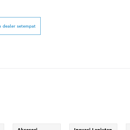
L DI DEKAT ANDA
 dealer setempat
Aksesori
Inovasi Lanjutan