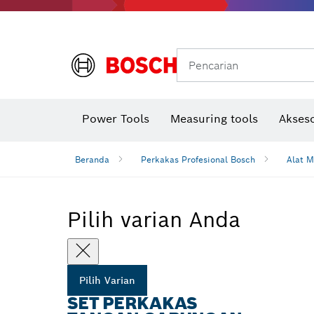
Gerinda sudut & pekerjaan logam
Sistem mobilitas Bosch
Pencarian
Power Tools
Measuring tools
Akseso
Beranda
Perkakas Profesional Bosch
Alat M
Pilih varian Anda
Pilih Varian
SET PERKAKAS