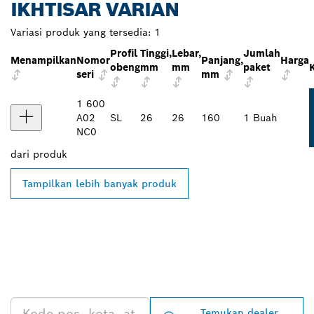
IKHTISAR VARIAN
Variasi produk yang tersedia:
1
Profil
Tinggi,
Lebar,
Jumlah
Menampilkan
Nomor
Panjang,
Harga
obeng
mm
mm
paket
seri
mm
1 600
A02
SL
26
26
160
1 Buah
NC0
dari
produk
Tampilkan lebih banyak produk
TEMUKAN DEALER
BOSCH PROFESSIONAL DI
DEKAT ANDA
Temukan dealer