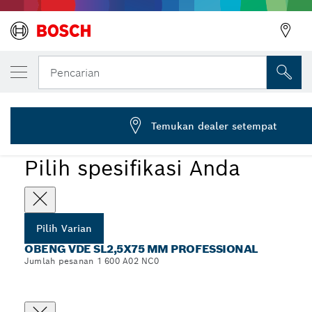
VARIAN PILIHAN ANDA
Obeng VDE, SL2.5x75
Pencarian
1 600 A02 NC0
...
Obeng VDE SL2,5x75 mm Professional
Temukan dealer setempat
Pilih spesifikasi Anda
Pilih Varian
OBENG VDE SL2,5X75 MM PROFESSIONAL
Jumlah pesanan 1 600 A02 NC0