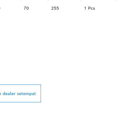
9
70
255
1 Pcs
ALER BOSCH
L DI DEKAT ANDA
 dealer setempat