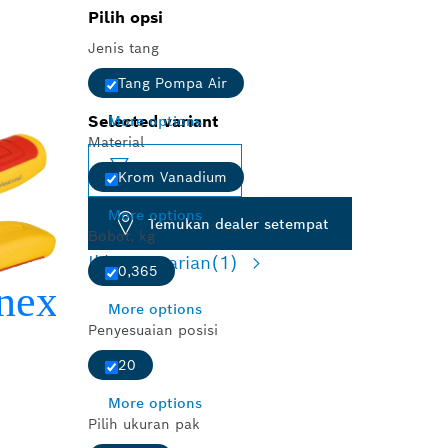
Pilih opsi
Jenis tang
Tang Pompa Air
Selected variant
More options
Material
Ubah varian
Krom Vanadium
More options
Temukan dealer setempat
Bobot, kg
Ikhtisar varian
(1)
0,365
More options
Penyesuaian posisi
20
More options
Pilih ukuran pak