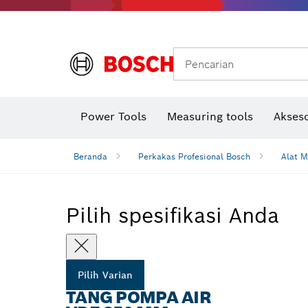
Gerinda sudut & pekerjaan logam
Sistem mobilitas Bosch
Pencarian
Power Tools
Measuring tools
Akseso
Beranda
Perkakas Profesional Bosch
Alat M
Pilih spesifikasi Anda
Pilih Varian
TANG POMPA AIR