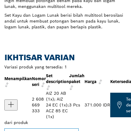
ingin membuat potongan benam pada kayu dan logam
lunak, menggunakan multitool mereka.
Set Kayu dan Logam Lunak berisi bilah multitool berosilasi
andal untuk membuat potongan benam pada kayu lunak,
logam lunak, plastik, dan papan berlapis plastik.
IKHTISAR VARIAN
Variasi produk yang tersedia:
1
Set
Jumlah
Menampilkan
Nomor
description
paket
Harga
Ketersedi
seri
AIZ 20 AB
2 608
(1x); AIZ
T
669
24 EC (1x);
3 Pcs
371.000 IDR
de
333
ACZ 85 EC
se
(1x)
dari
produk