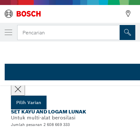
VARIAN PILIHAN ANDA
Set Bilah Kayu and Logam Lunak, 3 buah
Pencarian
2 608 669 333
...
Set Bilah Kayu and Logam Lunak
Pilih varian Anda
Pilih Varian
SET KAYU AND LOGAM LUNAK
Untuk multi-alat berosilasi
Jumlah pesanan 2 608 669 333