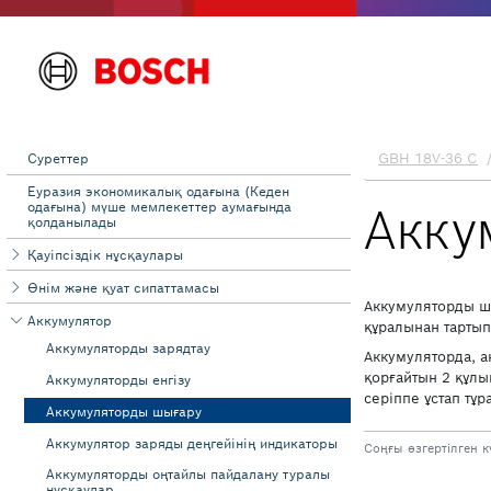
Суреттер
Еуразия экономикалық одағына (Кеден
одағына) мүше мемлекеттер аумағында
қолданылады
Қауіпсіздік нұсқаулары
Өнім және қуат сипаттамасы
Аккумулятор
Аккумуляторды зарядтау
Аккумуляторды енгізу
Аккумуляторды шығару
Аккумулятор заряды деңгейінің индикаторы
Аккумуляторды оңтайлы пайдалану туралы
нұсқаулар