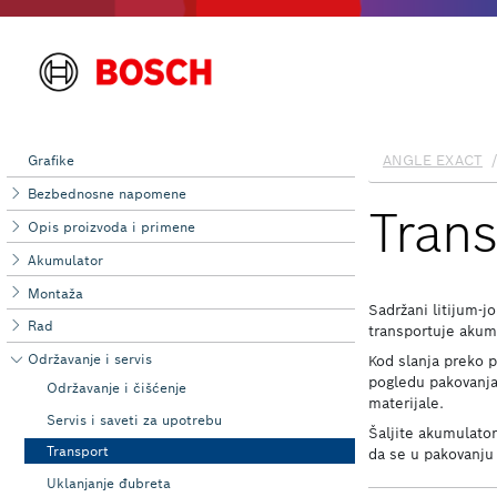
Grafike
Bezbednosne napomene
Opis proizvoda i primene
Akumulator
Montaža
Rad
Održavanje i servis
Održavanje i čišćenje
Servis i saveti za upotrebu
Transport
Uklanjanje đubreta