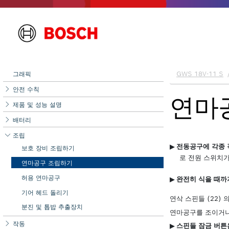
그래픽
안전 수칙
제품 및 성능 설명
배터리
조립
보호 장비 조립하기
연마공구 조립하기
허용 연마공구
기어 헤드 돌리기
분진 및 톱밥 추출장치
작동