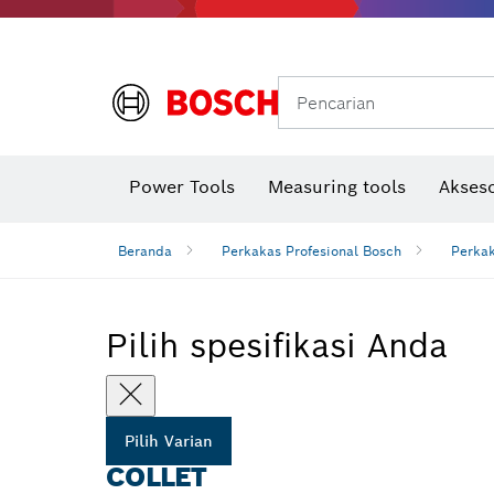
Gerinda sudut & pekerjaan logam
Sistem mobilitas Bosch
Pencarian
Power Tools
Measuring tools
Akseso
Beranda
Perkakas Profesional Bosch
Perka
Pilih spesifikasi Anda
Pilih Varian
COLLET