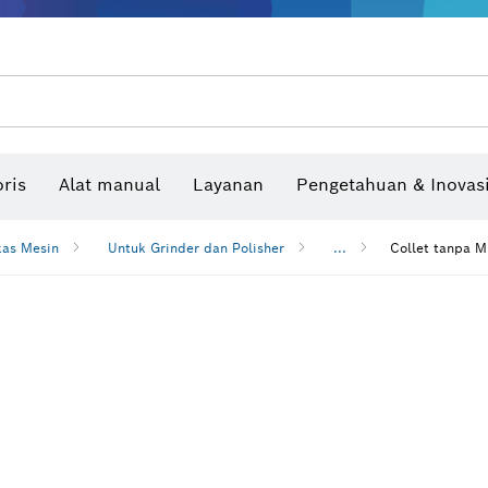
Benchtop tool & bench
Produk dan layanan yang terhubung
Bor & bor impact & obeng
Situs konstruksi interaktif
Mata Gergaji & Hole Saw
Cakram Ampelas, Sabuk Ampelas, & Kerta
ris
Alat manual
Layanan
Pengetahuan & Inovas
Pengukur sudut dan inclinom
kas Mesin
Untuk Grinder dan Polisher
...
Collet tanpa M