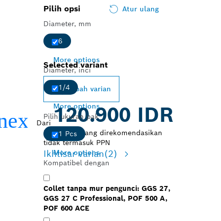
Pilih opsi
Atur ulang
Diameter, mm
6
More options
Selected variant
Diameter, inci
1/4
Ubah varian
More options
120.900 IDR
Pilih ukuran pak
Dari
Harga ritel yang direkomendasikan
1 Pcs
tidak termasuk PPN
Ikhtisar varian
(2)
More options
Kompatibel dengan
Collet tanpa mur pengunci: GGS 27,
GGS 27 C Professional, POF 500 A,
POF 600 ACE