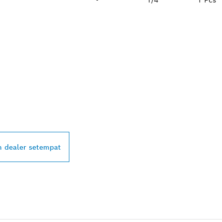
-
1/4
1 Pcs
ALER BOSCH
L DI DEKAT ANDA
 dealer setempat