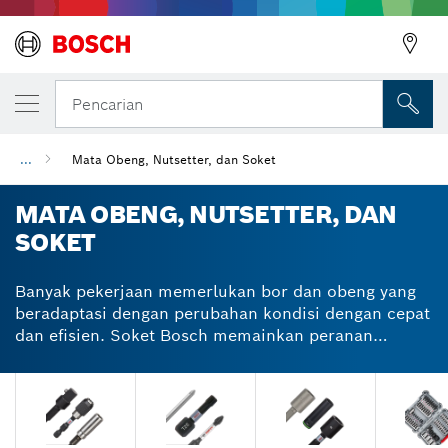
Pencarian
...
Mata Obeng, Nutsetter, dan Soket
MATA OBENG, NUTSETTER, DAN
SOKET
Banyak pekerjaan memerlukan bor dan obeng yang
beradaptasi dengan perubahan kondisi dengan cepat
dan efisien. Soket Bosch memainkan peranan
penting. Soket obeng kami hadir dalam berbagai
panjang dan diameter serta memberikan daya tahan
ekstra tangguh untuk tugas berat apa pun. Pemegang
magnet universal, sekali klik, dan dapat dilepas
dengan cepat cocok untuk rotary drill dan driver.