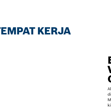
 TEMPAT KERJA
A
d
M
k