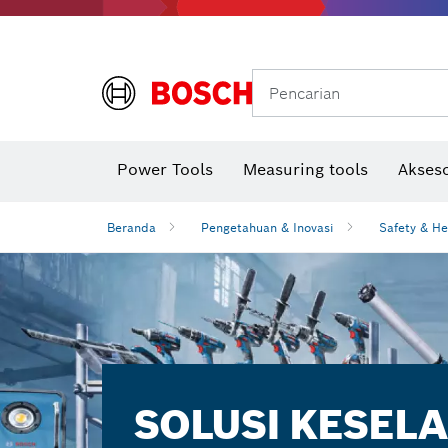
Gerinda sudut & pekerjaan logam
Sistem mobilitas Bosch
Pencarian
Power Tools
Measuring tools
Akseso
Beranda
Pengetahuan & Inovasi
Safety & He
SOLUSI KESEL