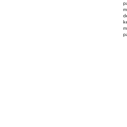
p
m
d
k
m
p
RINDA SUDUT YANG 