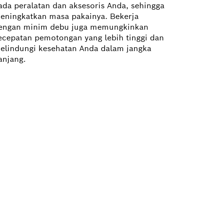
ada peralatan dan aksesoris Anda, sehingga
eningkatkan masa pakainya. Bekerja
engan minim debu juga memungkinkan
ecepatan pemotongan yang lebih tinggi dan
elindungi kesehatan Anda dalam jangka
anjang.
Klik untuk informasi lebih lanjut
BENAR