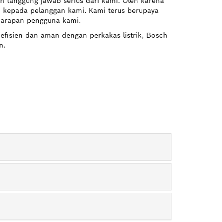
n tanggung jawab serius dari kami. Oleh karena
gi kepada pelanggan kami. Kami terus berupaya
 harapan pengguna kami.
isien dan aman dengan perkakas listrik, Bosch
n.