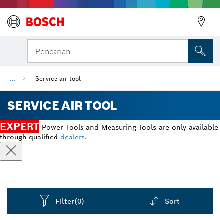
Pencarian
...
Service air tool
SERVICE AIR TOOL
EXPERT
Power Tools and Measuring Tools are only available
through qualified
dealers
.
Filter
(0)
Sort
Dropdown