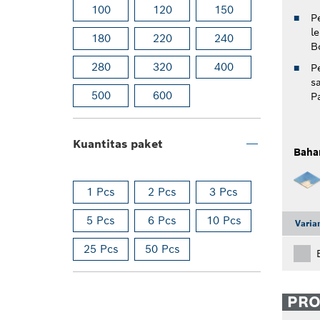
100
120
150
P
l
180
220
240
B
280
320
400
P
s
500
600
P
Kuantitas paket
Baha
1 Pcs
2 Pcs
3 Pcs
5 Pcs
6 Pcs
10 Pcs
Varia
25 Pcs
50 Pcs
PR