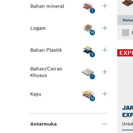
Bahan mineral
2
Varia
Logam
35
Bahan Plastik
EXP
4
Bahan/Cairan
Khusus
1
Kayu
32
JA
EX
Antarmuka
Untuk