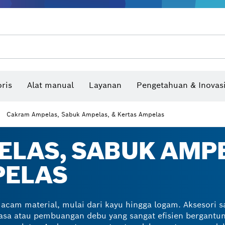
Benchtop tool & bench
Produk dan layanan yang terhubung
Bor & bor impact & obeng
Situs konstruksi interaktif
Mata Gergaji & Hole Saw
Cakram Ampelas, Sabuk Ampelas, & Kerta
ris
Alat manual
Layanan
Pengetahuan & Inovas
Pengukur sudut dan inclinom
Cakram Ampelas, Sabuk Ampelas, & Kertas Ampelas
LAS, SABUK AMPE
PELAS
acam material, mulai dari kayu hingga logam. Aksesori 
sa atau pembuangan debu yang sangat efisien bergantun