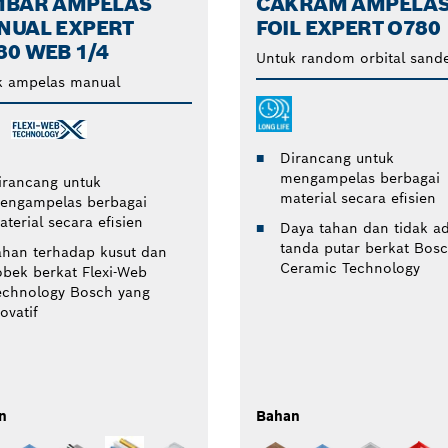
MBAR AMPELAS
CAKRAM AMPELA
NUAL EXPERT
FOIL EXPERT O780
0 WEB 1/4
Untuk random orbital sand
k ampelas manual
Dirancang untuk
mengampelas berbagai
irancang untuk
material secara efisien
engampelas berbagai
aterial secara efisien
Daya tahan dan tidak a
tanda putar berkat Bos
ahan terhadap kusut dan
Ceramic Technology
obek berkat Flexi-Web
echnology Bosch yang
ovatif
n
Bahan