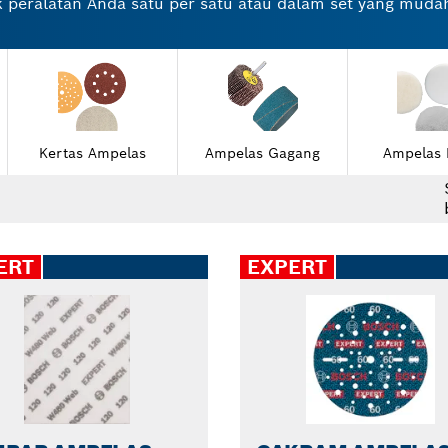
peralatan Anda satu per satu atau dalam set yang muda
 dapat membantu Anda dalam mengerjakan tugas-tugas me
les putar lainnya cocok dengan orbital sander, small an
ah aksesori yang efektif untuk alat pemoles logam Anda. 
 Bosch untuk opsi berikutnya.
Kertas Ampelas
Ampelas Gagang
Ampelas 
ERT
EXPERT