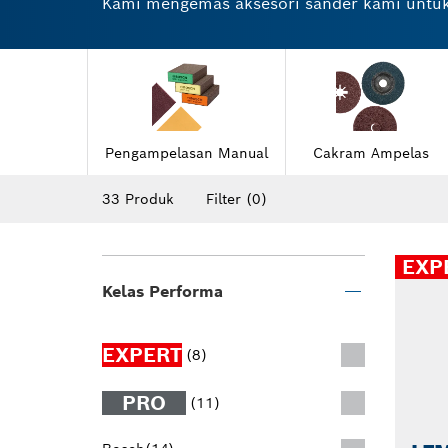
Kami mengemas aksesori sander kami untuk 
Aksesori untuk alat pengampelasan tangan
Membersihkan bulu domba dan bantalan pemo
grinder. Busa, spons, atau cakram felt adal
aksesori alat pengampelasan dan pemolesan
Pengampelasan Manual
Cakram Ampelas
33 Produk
Filter
(0)
EXP
Kelas Performa
EXPERT
(8)
PRO
(11)