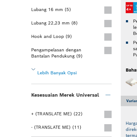
Lubang 16 mm (5)
P
Lubang 22,23 mm (8)
l
B
Hook and Loop (9)
P
s
Pengampelasan dengan
P
Bantalan Pendukung (9)
Baha
Lebih Banyak Opsi
Kesesuaian Merek Universal
Varia
+ (TRANSLATE ME) (22)
Harga
- (TRANSLATE ME) (11)
dire
term