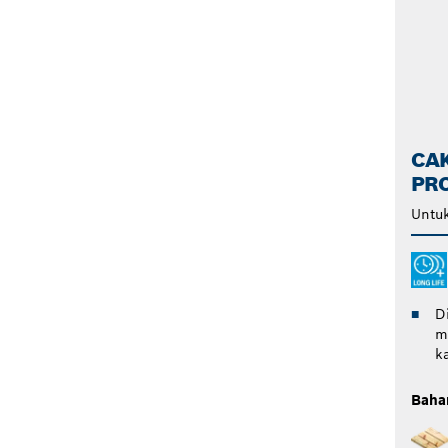
CA
PRO
Untuk
D
m
k
Baha