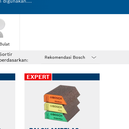
h digunakan.
ndetail.
gle, atau delta
Lihat beragam
Bulat
Sortir
berdasarkan:
Dropdown
closed
EXPERT