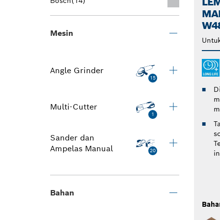
LE
Bosch
(14)
MA
W48
Mesin
Untu
Angle Grinder
15
D
m
Multi-Cutter
m
1
T
s
Sander dan
T
Ampelas Manual
20
in
Bahan
Baha