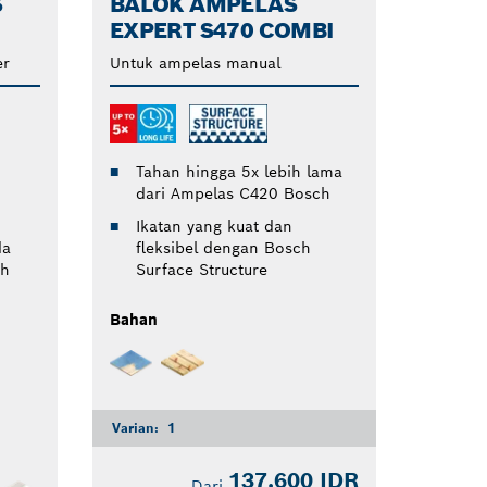
S
BALOK AMPELAS
EXPERT S470 COMBI
er
Untuk ampelas manual
Tahan hingga 5x lebih lama
dari Ampelas C420 Bosch
Ikatan yang kuat dan
da
fleksibel dengan Bosch
ch
Surface Structure
Bahan
Varian:
1
137.600 IDR
Dari