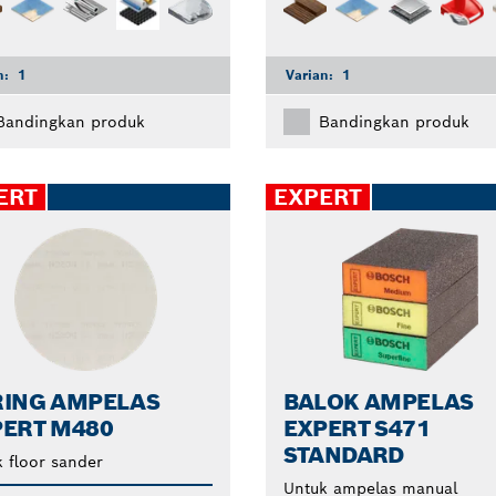
n:
1
Varian:
1
Bandingkan produk
Bandingkan produk
ERT
EXPERT
RING AMPELAS
BALOK AMPELAS
PERT M480
EXPERT S471
STANDARD
 floor sander
Untuk ampelas manual