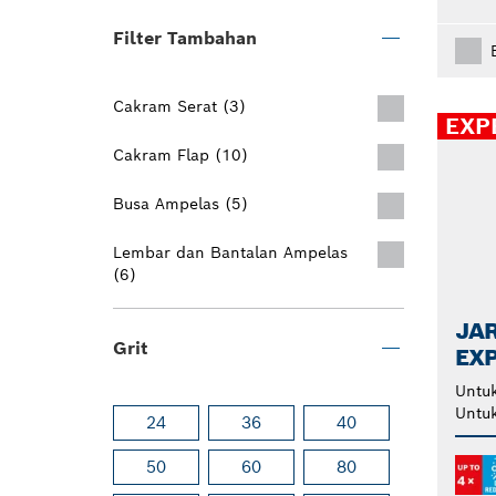
Filter Tambahan
Cakram Serat (3)
EXP
Cakram Flap (10)
Busa Ampelas (5)
Lembar dan Bantalan Ampelas
(6)
JA
Grit
EX
Untuk
Untuk
24
36
40
50
60
80