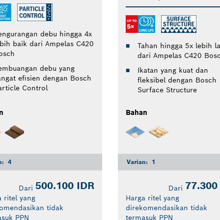
engurangan debu hingga 4x
ebih baik dari Ampelas C420
Tahan hingga 5x lebih l
osch
dari Ampelas C420 Bos
embuangan debu yang
Ikatan yang kuat dan
angat efisien dengan Bosch
fleksibel dengan Bosch
article Control
Surface Structure
n
Bahan
n:
4
Varian:
1
500.100 IDR
77.300
Dari
Dari
 ritel yang
Harga ritel yang
komendasikan tidak
direkomendasikan tidak
asuk PPN
termasuk PPN