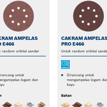
KRAM AMPELAS
CAKRAM AMPELA
 E466
PRO E466
 random orbital sander
Untuk random orbital sand
irancang untuk
Dirancang untuk
engampelas logam dan
mengampelas logam da
ayu
kayu
n
Bahan