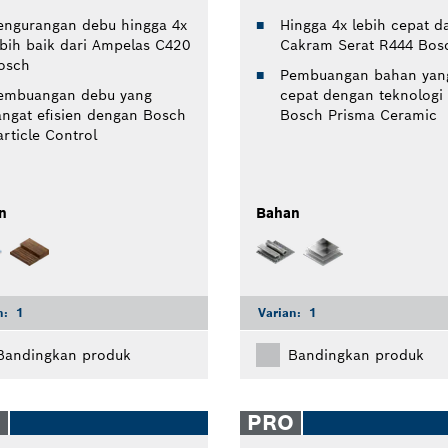
engurangan debu hingga 4x
Hingga 4x lebih cepat da
ebih baik dari Ampelas C420
Cakram Serat R444 Bos
osch
Pembuangan bahan yan
embuangan debu yang
cepat dengan teknologi
angat efisien dengan Bosch
Bosch Prisma Ceramic
article Control
n
Bahan
n:
1
Varian:
1
Bandingkan produk
Bandingkan produk
O
PRO