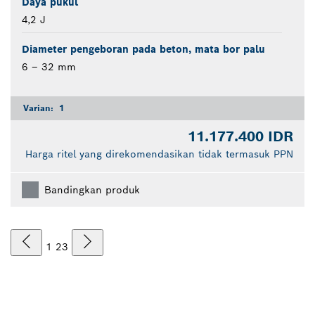
Daya pukul
4,2 J
Diameter pengeboran pada beton, mata bor palu
6 – 32 mm
Varian:
1
11.177.400 IDR
Harga ritel yang direkomendasikan tidak termasuk PPN
Bandingkan produk
1
2
3