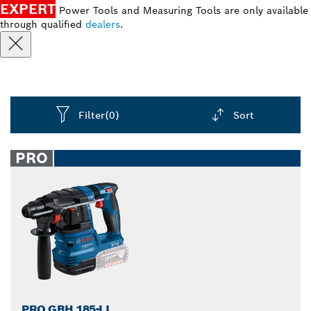
EXPERT
Power Tools and Measuring Tools are only available
through qualified
dealers
.
Filter
(0)
Sort
Dropdown
closed
PRO
PRO GBH 185-LI