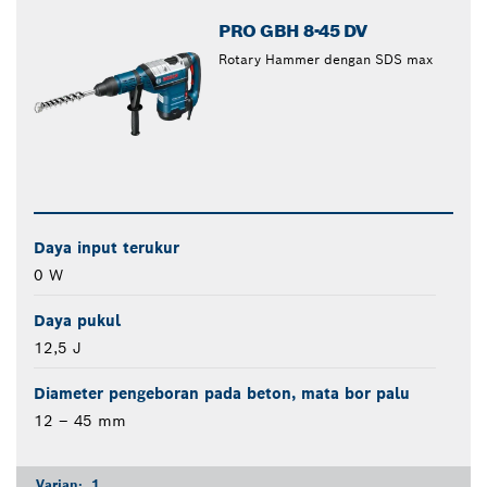
PRO GBH 8-45 DV
Rotary Hammer dengan SDS max
Daya input terukur
0 W
Daya pukul
12,5 J
Diameter pengeboran pada beton, mata bor palu
12 – 45 mm
Varian:
1