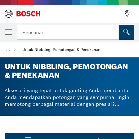
Pencarian
...
Untuk Nibbling, Pemotongan & Penekanan
UNTUK NIBBLING, PEMOTONGAN
& PENEKANAN
Aksesori yang tepat untuk gunting Anda membantu
Anda mendapatkan potongan yang sempurna. Ingin
memotong berbagai material dengan presisi?
Pukulan Bosch adalah aksesori gunting yang
menghasilkan potongan sempit, lurus, atau
melengkung tanpa merusak material. Die akan
membuat pemotongan yang rumit dilakukan dengan
cepat dan aman. Mudah untuk memasang bilah atas