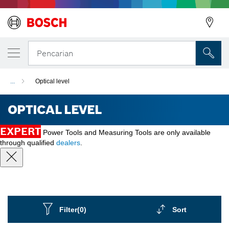
Pencarian
...
Optical level
OPTICAL LEVEL
EXPERT
Power Tools and Measuring Tools are only available
through qualified
dealers
.
Filter
(0)
Sort
Dropdown