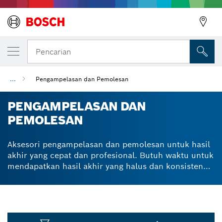
Pencarian
...
Pengampelasan dan Pemolesan
PENGAMPELASAN DAN
PEMOLESAN
Aksesori pengampelasan dan pemolesan untuk hasil
akhir yang cepat dan profesional. Butuh waktu untuk
mendapatkan hasil akhir yang halus dan konsisten
pada berbagai material, terutama saat Anda perlu
mengganti aksesori. Finger ampelas dan pelat
ampelas datar kami menggunakan dudukan Starlock
untuk penggantian bilah yang cepat dan mudah.
Desain ini, dikombinasikan dengan Carbide