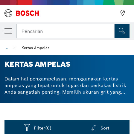
Pencarian
...
Kertas Ampelas
KERTAS AMPELAS
Dalam hal pengampelasan, menggunakan kertas
ampelas yang tepat untuk tugas dan perkakas listrik
Anda sangatlah penting. Memilih ukuran grit yang
tepat dan mengganti kertas ampelas secara teratur
akan membantu Anda mendapatkan hasil terbaik.
Kami menawarkan lembaran ampelas segitiga untuk
delta sander dan multitool berosilasi serta cakram
ampelas untuk orbital sander dan random orbital
Filter
(0)
Sort
sander. Kertas ampelas kami dibuat menggunakan