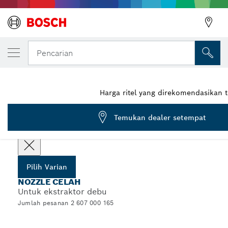
VARIAN PILIHAN ANDA
Nozzle celah
Pencarian
2 607 000 165
...
Nozzle Celah untuk Ekstraktor Debu
Harga ritel yang direkomendasikan 
Temukan dealer setempat
Pilih spesifikasi Anda
Pilih Varian
NOZZLE CELAH
Untuk ekstraktor debu
Jumlah pesanan 2 607 000 165