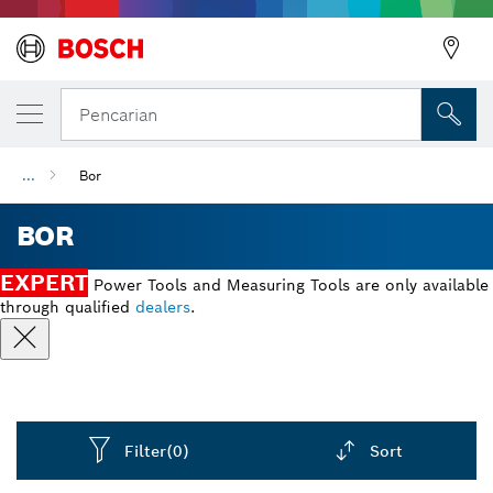
Pencarian
...
Bor
BOR
EXPERT
Power Tools and Measuring Tools are only available
through qualified
dealers
.
Filter
(0)
Sort
Dropdown