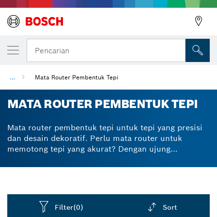
Pencarian
...
Mata Router Pembentuk Tepi
MATA ROUTER PEMBENTUK TEPI
Mata router pembentuk tepi untuk tepi yang presisi
dan desain dekoratif. Perlu mata router untuk
memotong tepi yang akurat? Dengan ujung
pemotongan tungsten karbidanya, mata router kami
untuk pembulatan tepi dan pengukiran halus
memberikan performa yang konsisten dan
berkualitas tinggi. Karbida membuatnya sangat tahan
lama serta membantu Anda memotong tepi yang
Filter
(0)
Sort
lebih terukur dan presisi – untuk waktu yang lama.