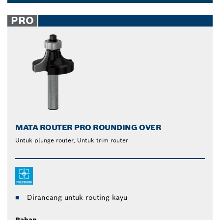
Memperoleh tepi yang sempurna pada semua jenis
Dropdown
kayu dan komposit kayu.
closed
PRO
MATA ROUTER PRO ROUNDING OVER
Untuk plunge router, Untuk trim router
Dirancang untuk routing kayu