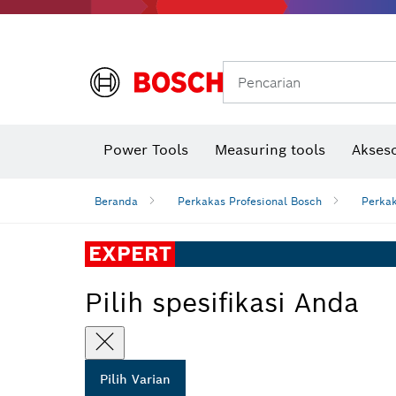
Gerinda sudut & pekerjaan logam
Sistem mobilitas Bosch
Pencarian
Power Tools
Measuring tools
Akseso
Beranda
Perkakas Profesional Bosch
Perkak
EXPERT
Pilih spesifikasi Anda
Pilih Varian