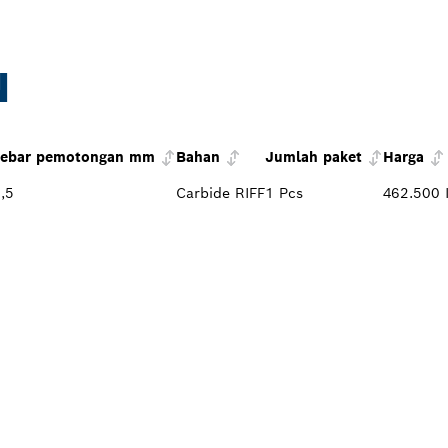
N
Lebar pemotongan mm
Bahan
Jumlah paket
Harga
,5
Carbide RIFF
1 Pcs
462.500 