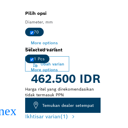
Pilih opsi
Diameter, mm
70
More options
Pilih ukuran pak
Selected variant
1 Pcs
Ubah varian
More options
462.500 IDR
Harga ritel yang direkomendasikan
tidak termasuk PPN
Temukan dealer setempat
Ikhtisar varian
(1)