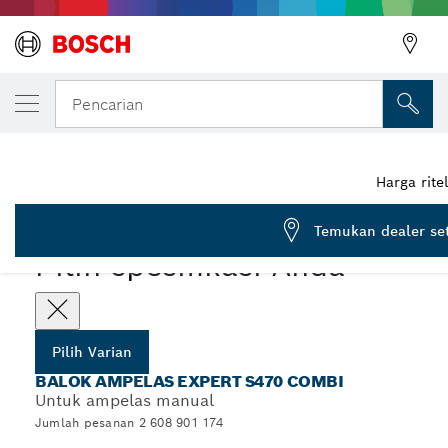
VARIAN PILIHAN ANDA
Balok Kombinasi EXPERT S470 69 x 97 x 26
Pencarian
2 608 901 174
...
Balok Ampelas EXPERT S470 Combi
Harga rit
EXPERT
Temukan dealer se
Pilih spesifikasi Anda
Pilih Varian
BALOK AMPELAS EXPERT S470 COMBI
Untuk ampelas manual
Jumlah pesanan 2 608 901 174