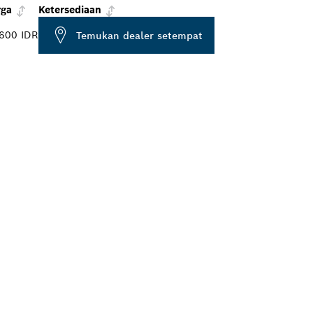
rga
Ketersediaan
600 IDR
Temukan dealer setempat