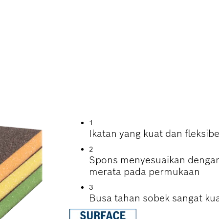
AN KAYU DAN CA
LAMA
1
Ikatan yang kuat dan fleksi
2
Spons menyesuaikan dengan 
merata pada permukaan
3
Busa tahan sobek sangat ku