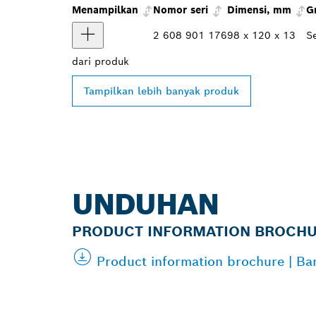
Menampilkan
Nomor seri
Dimensi, mm
G
2 608 901 176
98 x 120 x 13
S
dari
produk
Tampilkan lebih banyak produk
UNDUHAN
PRODUCT INFORMATION BROCH
Product information brochure | B