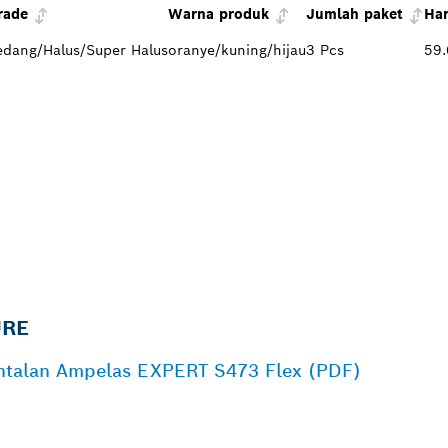
rade
Warna produk
Jumlah paket
Ha
edang/Halus/Super Halus
oranye/kuning/hijau
3 Pcs
59.
URE
antalan Ampelas EXPERT S473 Flex (PDF)