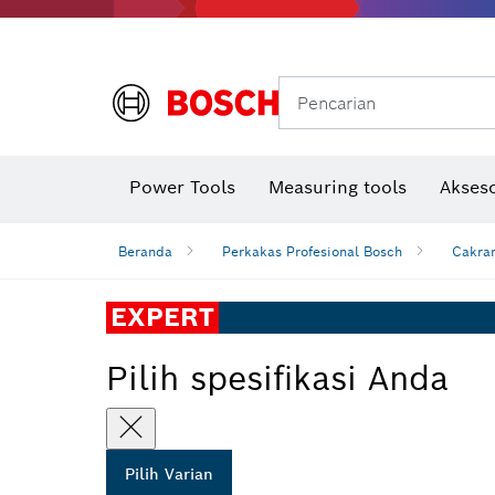
Gerinda sudut & pekerjaan logam
Sistem mobilitas Bosch
Pencarian
Power Tools
Measuring tools
Akseso
Beranda
Perkakas Profesional Bosch
Cakra
EXPERT
Pilih spesifikasi Anda
Pilih Varian