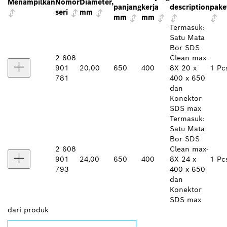
Menampilkan
Nomor
Diameter,
panjang
kerja
description
pake
seri
mm
mm
mm
Termasuk:
Satu Mata
Bor SDS
2 608
Clean max-
901
20,00
650
400
8X 20 x
1 Pc
781
400 x 650
dan
Konektor
SDS max
Termasuk:
Satu Mata
Bor SDS
2 608
Clean max-
901
24,00
650
400
8X 24 x
1 Pc
793
400 x 650
dan
Konektor
SDS max
dari
produk