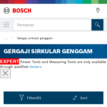
Pencarian
...
Gergaji sirkular genggam
GERGAJI SIRKULAR GENGGAM
EXPERT
Power Tools and Measuring Tools are only available
through qualified
dealers
.
Filter
(0)
Sort
Dropdown